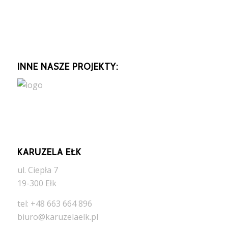
INNE NASZE PROJEKTY:
KARUZELA EŁK
ul. Ciepła 7
19-300 Ełk
tel: +48 663 664 896
biuro@karuzelaelk.pl