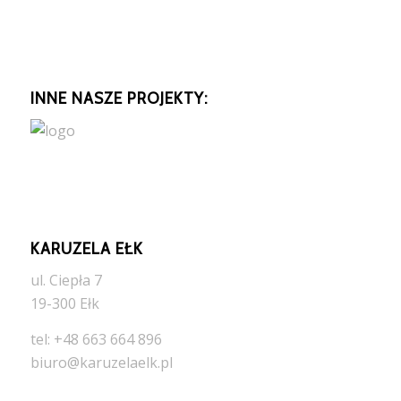
INNE NASZE PROJEKTY:
KARUZELA EŁK
ul. Ciepła 7
19-300 Ełk
tel: +48 663 664 896
biuro@karuzelaelk.pl