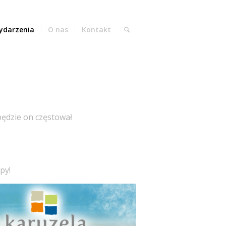
ydarzenia
O nas
Kontakt
będzie on częstował
py!